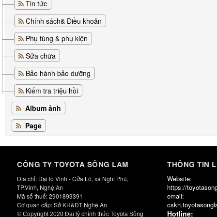
Tin tức
Chính sách& Điều khoản
Phụ tùng & phụ kiện
Sửa chữa
Bảo hành bảo dưỡng
Kiểm tra triệu hồi
Album ảnh
Page
CÔNG TY TOYOTA SÔNG LAM
THÔNG TIN L
Website:
Địa chỉ: Đại lộ Vinh - Cửa Lò, xã Nghi Phú,
https://toyotaso
TP.Vinh, Nghệ An
email:
Mã số thuế: 2901893391
cskh.toyotasong
Cơ quan cấp: Sở KH&ĐT Nghệ An
Hotline:
© Copyright 2020 Đại lý chính thức Toyota Sông