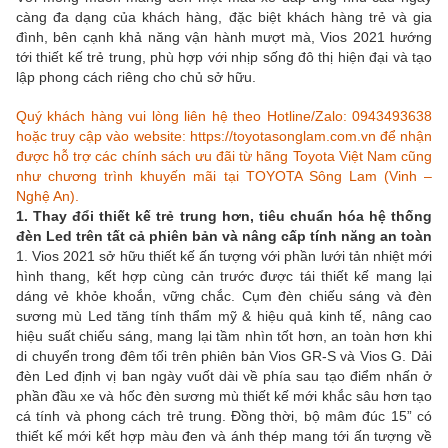
càng đa dạng của khách hàng, đặc biệt khách hàng trẻ và gia
đình, bên cạnh khả năng vận hành mượt mà, Vios 2021 hướng
tới thiết kế trẻ trung, phù hợp với nhịp sống đô thị hiện đại và tạo
lập phong cách riêng cho chủ sở hữu.
Quý khách hàng vui lòng liên hệ theo Hotline/Zalo: 0943493638
hoặc truy cập vào website:
https://toyotasonglam.com.vn
để nhận
được hỗ trợ các chính sách ưu đãi từ hãng Toyota Việt Nam cũng
như chương trình khuyến mãi tại TOYOTA Sông Lam (Vinh –
Nghệ An).
1. Thay đổi thiết kế trẻ trung hơn, tiêu chuẩn hóa hệ thống
đèn Led trên tất cả phiên bản và nâng cấp tính năng an toàn
1. Vios 2021 sở hữu thiết kế ấn tượng với phần lưới tản nhiệt mới
hình thang, kết hợp cùng cản trước được tái thiết kế mang lại
dáng vẻ khỏe khoắn, vững chắc. Cụm đèn chiếu sáng và đèn
sương mù Led tăng tính thẩm mỹ & hiệu quả kinh tế, nâng cao
hiệu suất chiếu sáng, mang lại tầm nhìn tốt hơn, an toàn hơn khi
di chuyển trong đêm tối trên phiên bản Vios GR-S và Vios G. Dải
đèn Led định vị ban ngày vuốt dài về phía sau tạo điểm nhấn ở
phần đầu xe và hốc đèn sương mù thiết kế mới khắc sâu hơn tạo
cá tính và phong cách trẻ trung. Đồng thời, bộ mâm đúc 15” có
thiết kế mới kết hợp màu đen và ánh thép mang tới ấn tượng về