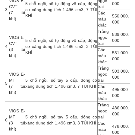
VIOS E-
ngọc
5 chỗ ngồi, số tự động vô cấp, động
000
CVT
trai
3
cơ xăng dung tích 1.496 cm3, 7 TÚI
(7 túi
Các
KHÍ
550.000.
khí)
màu
000
khác
Trắng
539.000.
VIOS E-
ngọc
5 chỗ ngồi, số tự động vô cấp, động
000
CVT
trai
4
cơ xăng dung tích 1.496 cm3, 3 TÚI
(3 túi
Các
KHÍ
531.000.
khí)
màu
000
khác
Trắng
503.000.
VIOS E-
ngọc
000
MT
5 chỗ ngồi, số tay 5 cấp, động cơ
trai
5
(7 túi
xăng dung tích 1.496 cm3, 7 TÚI KHÍ
Các
495.000.
khí)
màu
000
khác
Trắng
486.000.
VIOS E-
ngọc
000
MT
5 chỗ ngồi, số tay 5 cấp, động cơ
trai
6
(3 túi
xăng dung tích 1.496 cm3, 3 TÚI KHÍ
Các
478.000.
khí)
màu
000