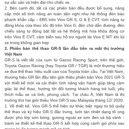
sự sắc sảo và hiện đại cho chiếc xe.
2. Bên cạnh đó, tất cả các phiên bản đều được bổ sung, nâng
cấp một số tính năng an toàn tiện nghi như hệ thống đèn báo
phanh khẩn cấp – EBS trên Vios GR-S, G & E CVT; tính năng tự
động khóa cửa theo tốc độ trên Vios G; đèn chờ dẫn đường, đèn
chiếu sáng tự động bật tắt và hệ thống mã hóa khóa động cơ
trên Vios E CVT; cảm biến sau hỗ trợ người lái Vios E MT khi lùi
xe trong không gian hẹp.
2. Phiên bản thể thao GR-S lần đầu tiên ra mắt thị trường
Việt Nam
GR-S là viết tắt của cụm từ Gazoo Racing Sport, trên thế giới,
Toyota Gazoo Racing (hay Toyota GR / TGR) là một thương hiệu
xe đua thể thao hiệu suất cao của Toyota toàn cầu. Tại Việt Nam,
thương hiệu GR lần đầu tiên giới thiệu phiên bản Vios 2021 GR-S
với thiết kế mới và cải thiện tính năng vận hành giúp tăng cảm
giác lái thể thao, hướng tới đối tượng khách hàng trẻ tuổi, yêu
thích mẫu xe cá tính, phong cách. Tại châu Á, Việt Nam là thị
trường thứ hai giới thiệu Vios GR-S sau Malaysia tháng 12/ 2020.
1. Về thiết kế, Vios GR-S thể hiện sự khác biệt ngay từ bộ quây
thể thao và ký hiệu GR-S đặc trưng, lưới tản nhiệt dạng tổ ong
được phủ lớp sơn bóng, gương ngoài xe sơn đen và bộ vành -
bánh xe thiết kế thể thao GR-S kết hợp cùng cánh gió phía sau
mang lại ấn tượng mạnh mẽ cá tính.