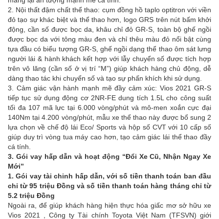
2. Nội thất đậm chất thể thao: cụm đồng hồ taplo optitron với viền
đỏ tạo sự khác biệt và thể thao hơn, logo GRS trên nút bấm khởi
động, cần số được bọc da, khâu chỉ đỏ GR-S, toàn bộ ghế ngồi
được bọc da với tông màu đen và chỉ thêu màu đỏ nổi bật cùng
tựa đầu có biểu tượng GR-S, ghế ngồi dạng thể thao ôm sát lưng
người lái & hành khách kết hợp với lẫy chuyển số được tích hợp
trên vô lăng (cần số ở vị trí “M”) giúp khách hàng chủ động, dễ
dàng thao tác khi chuyển số và tạo sự phấn khích khi sử dụng.
3. Cảm giác vận hành mạnh mẽ đầy cảm xúc: Vios 2021 GR-S
tiếp tục sử dụng động cơ 2NR-FE dung tích 1.5L cho công suất
tối đa 107 mã lực tại 6.000 vòng/phút và mô-men xoắn cực đại
140Nm tại 4.200 vòng/phút, mẫu xe thể thao này được bổ sung 2
lựa chọn về chế độ lái Eco/ Sports và hộp số CVT với 10 cấp số
giúp duy trì vòng tua máy cao hơn, tạo cảm giác lái thể thao đầy
cá tính.
3. Gói vay hấp dẫn và hoạt động “Đổi Xe Cũ, Nhận Ngay Xe
Mới”
1.
Gói vay tài chinh hấp dẫn, với số tiền thanh toán ban đầu
chỉ từ 95 triệu Đồng và số tiền thanh toán hàng tháng chỉ từ
5.2 triệu Đồng
Ngoài ra, để giúp khách hàng hiện thực hóa giấc mơ sở hữu xe
Vios 2021 , Công ty Tài chính Toyota Việt Nam (TFSVN) giới