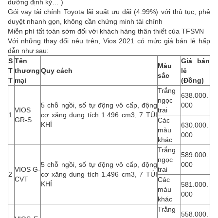
dưỡng định kỳ… )
Gói vay tài chính Toyota lãi suất ưu đãi (4.99%) với thủ tục, phê
duyệt nhanh gọn, không cần chứng minh tài chính
Miễn phí tất toán sớm đối với khách hàng thân thiết của TFSVN
Với những thay đổi nêu trên, Vios 2021 có mức giá bán lẻ hấp
dẫn như sau:
S
Tên
Giá bán
Màu
T
thương
Quy cách
lẻ
sắc
T
mại
(Đồng)
Trắng
638.000.
ngọc
5 chỗ ngồi, số tự động vô cấp, động
000
VIOS
trai
1
cơ xăng dung tích 1.496 cm3, 7 TÚI
GR-S
Các
KHÍ
630.000.
màu
000
khác
Trắng
589.000.
ngọc
5 chỗ ngồi, số tự động vô cấp, động
000
VIOS G-
trai
2
cơ xăng dung tích 1.496 cm3, 7 TÚI
CVT
Các
KHÍ
581.000.
màu
000
khác
Trắng
558.000.