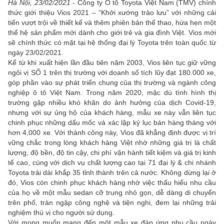
Hà Nội, 23/02/2021
- Công ty Ô tô Toyota Việt Nam (TMV) chính
thức giới thiệu Vios 2021 – “Khởi xướng trào lưu” với những cải
tiến vượt trội về thiết kế và thêm phiên bản thể thao, hứa hẹn một
thế hệ sản phẩm mới dành cho giới trẻ và gia đình Việt. Vios mới
sẽ chính thức có mặt tại hệ thống đại lý Toyota trên toàn quốc từ
ngày 23/02/2021.
Kể từ khi xuất hiện lần đầu tiên năm 2003, Vios liên tục giữ vững
ngôi vị SỐ 1 trên thị trường với doanh số tích lũy đạt 180.000 xe,
góp phần vào sự phát triển chung của thị trường và ngành công
nghiệp ô tô Việt Nam. Trong năm 2020, mặc dù tình hình thị
trường gặp nhiều khó khăn do ảnh hưởng của dịch Covid-19,
nhưng với sự ủng hộ của khách hàng, mẫu xe này vẫn liên tục
chinh phục những dấu mốc và xác lập kỷ lục bán hàng tháng với
hơn 4,000 xe. Với thành công này, Vios đã khẳng định được vị trí
vững chắc trong lòng khách hàng Việt nhờ những giá trị là chất
lượng, độ bền, độ tin cậy, chi phí vận hành tiết kiệm và giá trị kinh
tế cao, cùng với dịch vụ chất lượng cao tại 71 đại lý & chi nhánh
Toyota trải dài khắp 35 tỉnh thành trên cả nước. Không dừng lại ở
đó, Vios còn chinh phục khách hàng nhờ việc thấu hiểu nhu cầu
của họ về một mẫu sedan cỡ trung nhỏ gọn, dễ dàng di chuyển
trên phố, tràn ngập công nghệ và tiện nghi, đem lại những trải
nghiệm thú vị cho người sử dụng.
Với mong muốn mang đến một mẫu xe đáp ứng nhu cầu ngày