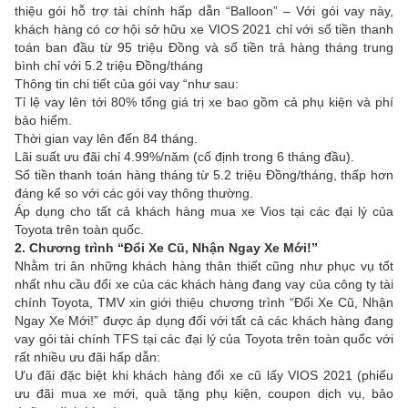
thiệu gói hỗ trợ tài chính hấp dẫn “Balloon” – Với gói vay này,
khách hàng có cơ hội sở hữu xe VIOS 2021 chỉ với số tiền thanh
toán ban đầu từ 95 triệu Đồng và số tiền trả hàng tháng trung
bình chỉ với 5.2 triệu Đồng/tháng
Thông tin chi tiết của gói vay “như sau:
Tỉ lệ vay lên tới 80% tổng giá trị xe bao gồm cả phụ kiện và phí
bảo hiểm.
Thời gian vay lên đến 84 tháng.
Lãi suất ưu đãi chỉ 4.99%/năm (cố định trong 6 tháng đầu).
Số tiền thanh toán hàng tháng từ 5.2 triệu Đồng/tháng, thấp hơn
đáng kể so với các gói vay thông thường.
Áp dụng cho tất cả khách hàng mua xe Vios tại các đại lý của
Toyota trên toàn quốc.
2. Chương trình “Đổi Xe Cũ, Nhận Ngay Xe Mới!”
Nhằm tri ân những khách hàng thân thiết cũng như phục vụ tốt
nhất nhu cầu đổi xe của các khách hàng đang vay của công ty tài
chính Toyota, TMV xin giới thiệu chương trình “Đổi Xe Cũ, Nhận
Ngay Xe Mới!” được áp dụng đối với tất cả các khách hàng đang
vay gói tài chính TFS tại các đại lý của Toyota trên toàn quốc với
rất nhiều ưu đãi hấp dẫn:
Ưu đãi đặc biệt khi khách hàng đổi xe cũ lấy VIOS 2021 (phiếu
ưu đãi mua xe mới, quà tặng phụ kiện, coupon dịch vụ, bảo