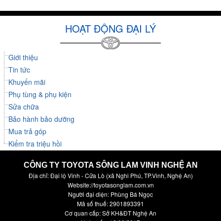
HOẠT ĐỘNG ĐẠI LÝ
Giới thiệu
Tin tức
Khuyến mãi
Phụ tùng & phụ kiện
Sửa chữa
Bảo hành bảo dưỡng
Mua trả góp
Kiểm tra triệu hồi
CÔNG TY TOYOTA SÔNG LAM VINH NGHỆ AN
Địa chỉ: Đại lộ Vinh - Cửa Lò (xã Nghi Phú, TP.Vinh, Nghệ An)
Website://toyotasonglam.com.vn
Người đại diện: Phùng Bá Ngọc
Mã số thuế: 2901893391
Cơ quan cấp: Sở KH&ĐT Nghệ An