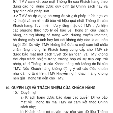
9.1 TMV cam kết bảo mật Thông tin của Khách hàng theo
đúng các nội dung được quy định tại Chính sách này và
quy định của pháp luật.
9.2 TMV sẽ áp dụng phương án và giải pháp thích hợp về
kỹ thuật và an ninh để bảo vệ hiệu quả nhất Thông tin của
Khách hàng. Tuy nhiên, lưu ý rằng mặc dù TMV thực hiện
các phương thức hợp lý để bảo vệ Thông tin của Khách
hàng, nhưng không có trang web, đường truyền Internet,
hệ thống máy vi tính hay kết nối không dây nào là an toàn
tuyệt đối. Do vậy, TMV không thể đưa ra một cam kết chắc
chắn rằng thông tin Khách hàng cung cấp cho TMV sẽ
được bảo mật một cách tuyệt đối an toàn, và TMV không
thể chịu trách nhiệm trong trường hợp có sự truy cập trái
phép, rò rỉ Thông tin của Khách hàng mà không do lỗi của
TMV. Nếu Khách hàng không đồng ý với các điều khoản
như đã mô tả ở trên, TMV khuyến nghị Khách hàng không
nên gửi Thông tin đến cho TMV.
10. QUYỀN LỢI VÀ TRÁCH NHIỆM CỦA KHÁCH HÀNG
10.1 Quyền lợi
a) Khách hàng được bảo đảm các quyền lợi và bảo
mật về Thông tin mà TMV đã cam kết theo Chính
sách này;
b) Khách hàng có quyền truy cập vào dữ liệu Thông