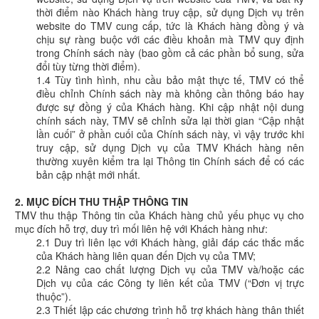
thời điểm nào Khách hàng truy cập, sử dụng Dịch vụ trên
website do TMV cung cấp, tức là Khách hàng đồng ý và
chịu sự ràng buộc với các điều khoản mà TMV quy định
trong Chính sách này (bao gồm cả các phần bổ sung, sửa
đổi tùy từng thời điểm).
1.4 Tùy tình hình, nhu cầu bảo mật thực tế, TMV có thể
điều chỉnh Chính sách này mà không cần thông báo hay
được sự đồng ý của Khách hàng. Khi cập nhật nội dung
chính sách này, TMV sẽ chỉnh sửa lại thời gian “Cập nhật
lần cuối” ở phần cuối của Chính sách này, vì vậy trước khi
truy cập, sử dụng Dịch vụ của TMV Khách hàng nên
thường xuyên kiểm tra lại Thông tin Chính sách để có các
bản cập nhật mới nhất.
2. MỤC ĐÍCH THU THẬP THÔNG TIN
TMV thu thập Thông tin của Khách hàng chủ yếu phục vụ cho
mục đích hỗ trợ, duy trì mối liên hệ với Khách hàng như:
2.1 Duy trì liên lạc với Khách hàng, giải đáp các thắc mắc
của Khách hàng liên quan đến Dịch vụ của TMV;
2.2 Nâng cao chất lượng Dịch vụ của TMV và/hoặc các
Dịch vụ của các Công ty liên kết của TMV (“Đơn vị trực
thuộc”).
2.3 Thiết lập các chương trình hỗ trợ khách hàng thân thiết