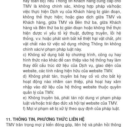
hay toàn bộ) nếu Thông tin Khách hàng cung cấp cho
TMV là không chính xác, không hợp pháp và/hoặc
việc thực hiện Dịch vụ của Khách hàng bị gián đoạn,
không thể thực hiện; hoặc giao dịch giữa TMV và
Khách hàng, giữa TMV và Bên thứ ba, giữa Khách
hàng và Bên thứ ba bị gián đoạn hoặc không thể thực
hiện được vì yếu tố kỹ thuật, đường truyền, lỗi hệ
thống, v.v. hoặc phát sinh bất kể thiệt hại vật chất, phi
vật chất nào từ việc sử dụng những Thông tin không
chính xác/vi phạm pháp luật này.
c) Không sử dụng bất kỳ chương trình, công cụ hay
hình thức nào khác để can thiệp vào hệ thống hay làm
thay đổi cấu trúc dữ liệu của Dịch vụ, giao diện của
website, các tính năng hiện hữu của website TMV.
d) Không phát tán, truyền bá hay cổ vũ cho bất kỳ
hoạt động nào nhằm can thiệp, phá hoại hay xâm
nhập vào dữ liệu của hệ thống website thuộc quyền
quản lý của TMV.
e) Không truyền bá, phát tán nội dung vi phạm pháp
luật và/hoặc trái đạo đức xã hội tại website của TMV.
f) Mọi vi phạm sẽ bị xử lý theo quy định của pháp luật.
11. THÔNG TIN, PHƯƠNG THỨC LIÊN HỆ
TMV trân trọng mọi ý kiến đóng góp, liên hệ và phản hồi thông