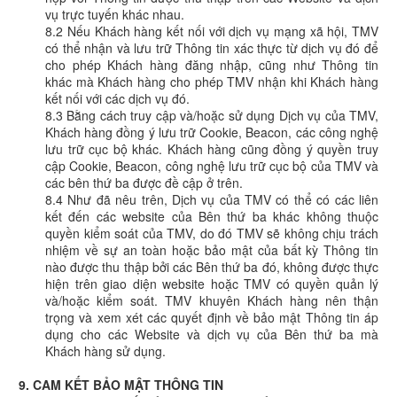
vụ trực tuyến khác nhau.
8.2 Nếu Khách hàng kết nối với dịch vụ mạng xã hội, TMV
có thể nhận và lưu trữ Thông tin xác thực từ dịch vụ đó để
cho phép Khách hàng đăng nhập, cũng như Thông tin
khác mà Khách hàng cho phép TMV nhận khi Khách hàng
kết nối với các dịch vụ đó.
8.3 Bằng cách truy cập và/hoặc sử dụng Dịch vụ của TMV,
Khách hàng đồng ý lưu trữ Cookie, Beacon, các công nghệ
lưu trữ cục bộ khác. Khách hàng cũng đồng ý quyền truy
cập Cookie, Beacon, công nghệ lưu trữ cục bộ của TMV và
các bên thứ ba được đề cập ở trên.
8.4 Như đã nêu trên, Dịch vụ của TMV có thể có các liên
kết đến các website của Bên thứ ba khác không thuộc
quyền kiểm soát của TMV, do đó TMV sẽ không chịu trách
nhiệm về sự an toàn hoặc bảo mật của bất kỳ Thông tin
nào được thu thập bởi các Bên thứ ba đó, không được thực
hiện trên giao diện website hoặc TMV có quyền quản lý
và/hoặc kiểm soát. TMV khuyên Khách hàng nên thận
trọng và xem xét các quyết định về bảo mật Thông tin áp
dụng cho các Website và dịch vụ của Bên thứ ba mà
Khách hàng sử dụng.
9. CAM KẾT BẢO MẬT THÔNG TIN