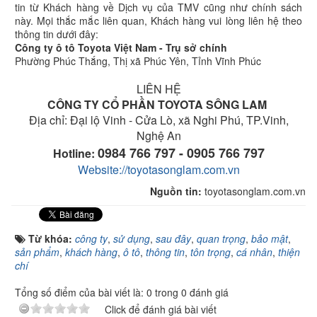
tin từ Khách hàng về Dịch vụ của TMV cũng như chính sách
này. Mọi thắc mắc liên quan, Khách hàng vui lòng liên hệ theo
thông tin dưới đây:
Công ty ô tô Toyota Việt Nam - Trụ sở chính
Phường Phúc Thắng, Thị xã Phúc Yên, Tỉnh Vĩnh Phúc
LIÊN HỆ
CÔNG TY CỔ PHẦN TOYOTA SÔNG LAM
Địa chỉ: Đại lộ Vinh - Cửa Lò, xã Nghi Phú, TP.Vinh,
Nghệ An
0984 766 797 - 0905 766 797
Hotline:
Website://toyotasonglam.com.vn
Nguồn tin:
toyotasonglam.com.vn
Từ khóa:
công ty
,
sử dụng
,
sau đây
,
quan trọng
,
bảo mật
,
sản phẩm
,
khách hàng
,
ô tô
,
thông tin
,
tôn trọng
,
cá nhân
,
thiện
chí
Tổng số điểm của bài viết là: 0 trong 0 đánh giá
Click để đánh giá bài viết