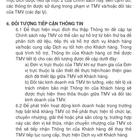
mục đích được nêu tại mục 2 của Chính sách này. Bên cạnh đó,
các thông tin được sử dụng trong phạm vi TMV và/hoặc đối tác
của TMV (các đại lý).
6. ĐỐI TƯỢNG TIẾP CẬN THÔNG TIN
6.1 Để thực hiện mục đích thu thập Thông tin đề cập tại
Chính sách này TMV có thể cần sự hỗ trợ từ bên thứ ba để
phân tích dữ liệu, tiếp thị và hỗ trợ dịch vụ khách hàng
và/hoặc cung cấp Dịch vụ tốt hơn cho Khách hàng. Trong
quá trình hỗ trợ, Thông tin của Khách hàng có thể được
TMV tiết lộ cho các đối tượng được đề cập dưới đây:
a) Đơn vị trực thuộc của TMV khi sự tham gia của Đơn
vị trực thuộc là cần thiết để thực hiện/hoàn thiện giao
dịch đã thiết lập giữa TMV với Khách hàng.
b) Đối tác kinh doanh mà TMV tin tưởng, việc tiết lộ và
trách nhiệm bảo mật Thông tin của Khách hàng sẽ
được thực hiện theo thỏa thuận giữa TMV và đối tác
kinh doanh của TMV.
6.2 Để phát triển hoạt động kinh doanh hoặc trong trường
hợp bất khả kháng TMV có thể phải thực hiện tổ chức lại,
chuyển nhượng, giải thể hoặc phá sản công ty, trường hợp
này các đơn vị kế thừa, nhận chuyển nhượng của TMV có
thể sẽ tiếp nhận Thông tin của Khách hàng để thay thế
TMV tiếp tục cung cấp, thực hiện Dịch vụ với Khách hàng.