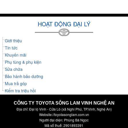
HOẠT ĐỘNG ĐẠI LÝ
Giới thiệu
Tin tức
Khuyến mãi
Phụ tùng & phụ kiện
Sửa chữa
Bảo hành bảo dưỡng
Mua trả góp
Kiểm tra triệu hồi
CÔNG TY TOYOTA SÔNG LAM VINH NGHỆ AN
Địa chỉ: Đại lộ Vinh - Cửa Lò (xã Nghi Phú, TP.Vinh, Nghệ An)
Website://toyotasonglam.com.vn
Người đại diện: Phùng Bá Ngọc
Mã số thuế: 2901893391