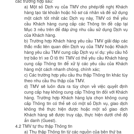
các trường hợp sau:
a) Một số Dịch vụ của TMV cho phép/đề nghị Khách
hàng tạo tài khoản hoặc hồ sơ cá nhân và để sử dụng
một cách tốt nhất các Dịch vụ này, TMV có thể yêu
cầu Khách hàng cung cấp các Thông tin đề cập tại
Mục 3 nêu trên để đáp ứng nhu cầu sử dụng Dịch vụ
của Khách hàng.
b) Trường hợp Khách hàng yêu cầu TMV giải đáp các
thắc mắc liên quan đến Dịch vụ của TMV hoặc Khách
hàng yêu cầu TMV cung cấp Dịch vụ ví dụ: yêu cầu hỗ
trợ bảo trì xe Ô tô thì TMV có thể yêu cầu Khách hàng
cung cấp Thông tin để xử lý các yêu cầu của Khách
hàng một cách nhanh chóng, chính xác;
c) Các trường hợp yêu cầu thu thập Thông tin khác tùy
theo nhu cầu thu thập của TMV.
d) TMV sẽ luôn đưa ra tùy chọn về việc quyết định
cung cấp hay không cung cấp Thông tin đối với Khách
hàng. Trường hợp Khách hàng lựa chọn không cung
cấp Thông tin có thể sẽ có một số Dịch vụ, giao dịch
không thể thực hiện được hoặc một số giao dịch
Khách hàng sẽ được truy cập, thực hiện dưới chế độ
ẩn danh (Guest).
4.2 TMV tự thu thập Thông tin
a) Thu thập Thông tin từ các nguồn của bên thứ ba