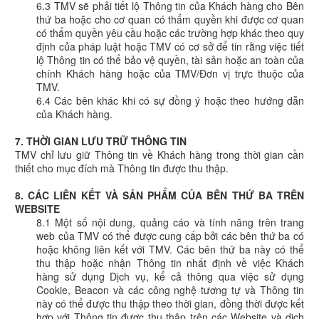
6.3 TMV sẽ phải tiết lộ Thông tin của Khách hàng cho Bên
thứ ba hoặc cho cơ quan có thẩm quyền khi được cơ quan
có thẩm quyền yêu cầu hoặc các trường hợp khác theo quy
định của pháp luật hoặc TMV có cơ sở để tin rằng việc tiết
lộ Thông tin có thể bảo vệ quyền, tài sản hoặc an toàn của
chính Khách hàng hoặc của TMV/Đơn vị trực thuộc của
TMV.
6.4 Các bên khác khi có sự đồng ý hoặc theo hướng dẫn
của Khách hàng.
7. THỜI GIAN LƯU TRỮ THÔNG TIN
TMV chỉ lưu giữ Thông tin về Khách hàng trong thời gian cần
thiết cho mục đích mà Thông tin được thu thập.
8. CÁC LIÊN KẾT VÀ SẢN PHẨM CỦA BÊN THỨ BA TRÊN
WEBSITE
8.1 Một số nội dung, quảng cáo và tính năng trên trang
web của TMV có thể được cung cấp bởi các bên thứ ba có
hoặc không liên kết với TMV. Các bên thứ ba này có thể
thu thập hoặc nhận Thông tin nhất định về việc Khách
hàng sử dụng Dịch vụ, kể cả thông qua việc sử dụng
Cookie, Beacon và các công nghệ tương tự và Thông tin
này có thể được thu thập theo thời gian, đồng thời được kết
hợp với Thông tin được thu thập trên các Website và dịch