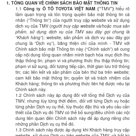
1. TỔNG QUAN VỀ CHÍNH SÁCH BẢO MẬT THÔNG TIN
1.1
Công ty Ô TÔ TOYOTA VIỆT NAM (“
TMV
”)
hiểu rõ
tầm quan trọng và tôn trọng quyền bảo mật thông tin cá
nhân (“Thông tin”) của người truy cập website và sử dụng
dịch vụ của TMV (
người truy cập website và/hoặc mua sản
phẩm, sử dụng dịch vụ của TMV sau đây gọi chung là
“Khách hàng”
); website, sản phẩm và dịch vụ sau đây gọi
chung là “Dịch vụ”), bằng thiện chí của mình - TMV với
Chính sách bảo mật Thông tin này (“Chính sách”) sẽ cung
cấp nội dung tổng quan nhằm minh bạch hóa mục đích thu
thập thông tin; phạm vi và phương thức thu thập thông tin;
phạm vi sử sụng, đối tượng tiếp cận, thời gian lưu trữ thông
tin; các liên kết và sản phẩm của bên thứ ba trên website;
cam kết bảo mật thông tin; quyền lợi và trách nhiệm của
Khách hàng; thông tin và phương thức liên hệ được nêu tại
Chính sách này.
1.2 Chính sách này áp dụng đối với tổng thể Dịch vụ của
TMV, nhưng tùy từng thời điểm, đối với từng Dịch vụ hoặc
từng phần Dịch vụ cụ thể, tùy thuộc đặc thù và yêu cầu cần
thiết của Dịch vụ đó TMV có thể bổ sung/điều chỉnh các nội
dung liên quan đến Chính sách này để áp dụng riêng cho
những phần Dịch vụ cụ thể đó.
1.3 Chính sách này được áp dụng khi Khách hàng truy cập
website, sử dụng Dịch vụ trên website của TMV, và bất kỳ