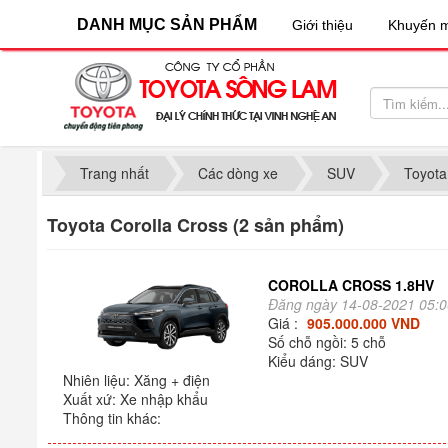
DANH MỤC SẢN PHẨM
Giới thiệu
Khuyến m
Trang nhất
Các dòng xe
SUV
Toyota
Toyota Corolla Cross (2 sản phẩm)
COROLLA CROSS 1.8HV
Đăng ngày 14-08-2021 05:
Giá :
905.000.000 VND
Số chỗ ngồi: 5 chỗ
Kiểu dáng: SUV
Nhiên liệu: Xăng + điện
Xuất xứ: Xe nhập khẩu
Thông tin khác: