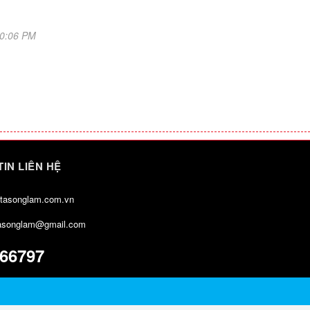
50:06 PM
IN LIÊN HỆ
yotasonglam.com.vn
tasonglam@gmail.com
66797