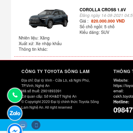
COROLLA CROSS 1.8V
Đăng ngày 14-08-2021 04:
Giá :
820.000.000 VND
Số chỗ ngồi: 5 chỗ
Kiểu dáng: SUV
Nhiên liệu: Xăng
Xuất xứ: Xe nhập khẩu
Thông tin khác:
CÔNG TY TOYOTA SÔNG LAM
THÔNG T
Website:
Địa chỉ: Đại lộ Vinh - Cửa Lò, xã Nghi Phú,
https://to
TP.Vinh, Nghệ An
email:
Mã số thuế: 2901893391
cskh.toyo
Cơ quan cấp: Sở KH&ĐT Nghệ An
Hotline:
© Copyright 2020 Đại lý chính thức Toyota Sông
09847
Lam Nghệ An. All right reserved