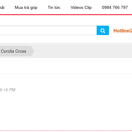
ãi
Mua trả góp
Tin tức
Videos Clip
0984 766 797
Hotline/
 Corolla Cross
06:16 PM