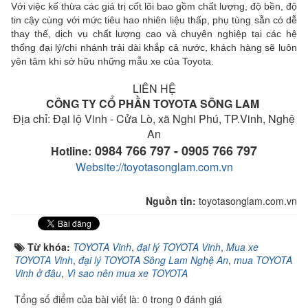
Với việc kế thừa các giá trị cốt lõi bao gồm chất lượng, độ bền, độ
tin cậy cùng với mức tiêu hao nhiên liệu thấp, phụ tùng sẵn có dễ
thay thế, dịch vụ chất lượng cao và chuyên nghiệp tại các hệ
thống đại lý/chi nhánh trải dài khắp cả nước, khách hàng sẽ luôn
yên tâm khi sở hữu những mẫu xe của Toyota.
LIÊN HỆ
CÔNG TY CỔ PHẦN TOYOTA SÔNG LAM
Địa chỉ: Đại lộ Vinh - Cửa Lò, xã Nghi Phú, TP.Vinh, Nghệ
An
0984 766 797 - 0905 766 797
Hotline:
Website://toyotasonglam.com.vn
Nguồn tin:
toyotasonglam.com.vn
Từ khóa:
TOYOTA Vinh
,
đại lý TOYOTA Vinh
,
Mua xe
TOYOTA Vinh
,
đại lý TOYOTA Sông Lam Nghệ An
,
mua TOYOTA
Vinh ở đâu
,
Vì sao nên mua xe TOYOTA
Tổng số điểm của bài viết là: 0 trong 0 đánh giá