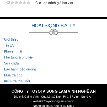
Click để đánh giá bài viết
HOẠT ĐỘNG ĐẠI LÝ
Giới thiệu
Tin tức
Khuyến mãi
Phụ tùng & phụ kiện
Sửa chữa
Bảo hành bảo dưỡng
Mua trả góp
Kiểm tra triệu hồi
CÔNG TY TOYOTA SÔNG LAM VINH NGHỆ AN
Địa chỉ: Đại lộ Vinh - Cửa Lò (xã Nghi Phú, TP.Vinh, Nghệ An)
Website://toyotasonglam.com.vn
Người đại diện: Phùng Bá Ngọc