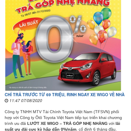
CHỈ TRẢ TRƯỚC TỪ 69 TRIỆU, RINH NGAY XE WIGO VỀ NHÀ
11:47 07/08/2020
Công ty TNHH MTV Tài Chính Toyota Việt Nam (TFSVN) phối
hợp với Công ty Ôtô Toyota Việt Nam tiếp tục triển khai chương
trình ưu đãi
LƯỚT XE WIGO – TRẢ GÓP NHẸ NHÀNG
với
lãi
suất ưu đãi cực kỳ hấp dẫn 0%/năm
, cố định 6 tháng đầu,