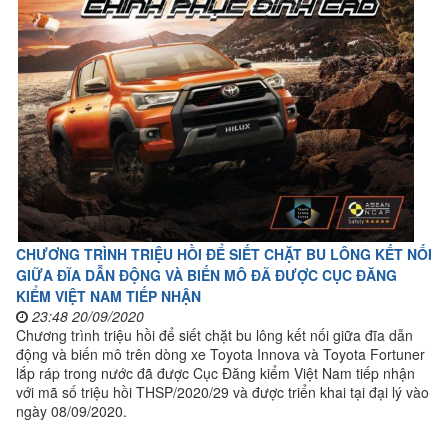
CHƯƠNG TRÌNH TRIỆU HỒI ĐỂ SIẾT CHẶT BU LÔNG KẾT NỐI
GIỮA ĐĨA DẪN ĐỘNG VÀ BIẾN MÔ ĐÃ ĐƯỢC CỤC ĐĂNG
KIỂM VIỆT NAM TIẾP NHẬN
23:48 20/09/2020
Chương trình triệu hồi để siết chặt bu lông kết nối giữa đĩa dẫn
động và biến mô trên dòng xe Toyota Innova và Toyota Fortuner
lắp ráp trong nước đã được Cục Đăng kiểm Việt Nam tiếp nhận
với mã số triệu hồi THSP/2020/29 và được triển khai tại đại lý vào
ngày 08/09/2020.