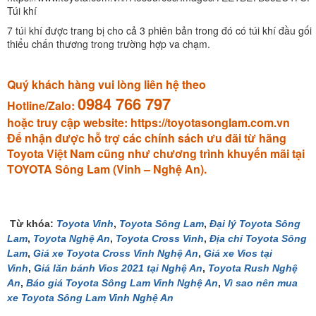
Túi khí
7 túi khí được trang bị cho cả 3 phiên bản trong đó có túi khí đầu gối
thiểu chấn thương trong trường hợp va chạm.
Quý khách hàng vui lòng liên hệ theo
0984 766 797
Hotline/Zalo:
hoặc truy cập website:
https://toyotasonglam.com.vn
Để nhận được hỗ trợ các chính sách ưu đãi từ hãng
Toyota Việt Nam cũng như chương trình khuyến mãi tại
TOYOTA Sông Lam (Vinh – Nghệ An).
Từ khóa:
Toyota Vinh
,
Toyota Sông Lam
,
Đại lý Toyota Sông
Lam
,
Toyota Nghệ An
,
Toyota Cross Vinh
,
Địa chỉ Toyota Sông
Lam
,
Giá xe Toyota Cross Vinh Nghệ An
,
Giá xe Vios tại
Vinh
,
Giá lăn bánh Vios 2021 tại Nghệ An
,
Toyota Rush Nghệ
An
,
Báo giá Toyota Sông Lam Vinh Nghệ An
,
Vì sao nên mua
xe Toyota Sông Lam Vinh Nghệ An