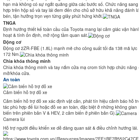
hạn mà không có sự ngắt quãng giữa các bước số. Chức năng sang s
hợp trên hộp số và tay lái đem đến cho chủ sở hữu khả năng đánh lái
bén, tận hưởng trọn vẹn từng giây phút hứng khởi.
TNGA
Định hướng thiết kế toàn cầu của Toyota mang lại cảm giác vận hành t
hoạt & tính ổn định, mở rộng tầm quan sát.
Động cơ
Động cơ 2ZR-FBE (1.8L) mạnh mẽ cho công suất tối đa 138 mã lực 
172 Nm.
Chìa khóa thông minh
Chìa khóa thông minh và tay nắm cửa mạ crom tích hợp chức năng
mở/khóa cửa.
An toàn
Cảm biến hỗ trợ đỗ xe
Cảm biến hỗ trợ đỗ xe xác định vật cản, phát tín hiệu cảnh báo hỗ tr
tác phù hợp để lùi hoặc đỗ xe an toàn, đặc biệt ở những không gian 
biến trên phiên bản V & HEV, 2 cảm biến ở phiên bản G).
Camera lùi
Hỗ trợ người điều khiển xe dễ dàng quan sát & điều chỉnh hướng lái.