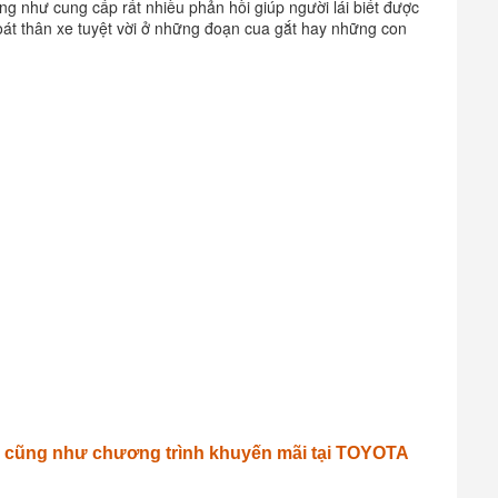
ũng như cung cấp rất nhiều phản hồi giúp người lái biết được
oát thân xe tuyệt vời ở những đoạn cua gắt hay những con
m cũng như chương trình khuyến mãi tại TOYOTA