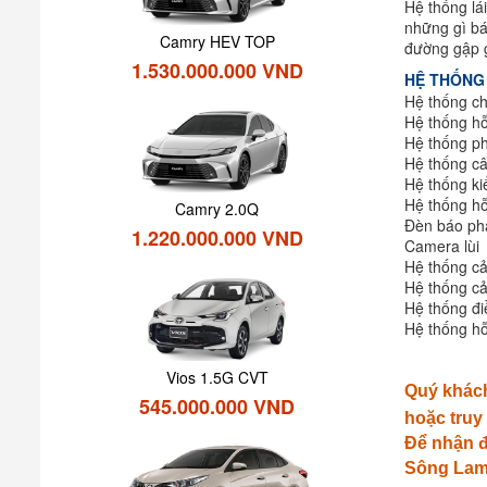
Hệ thống lá
những gì bá
Camry HEV TOP
đường gập 
1.530.000.000 VND
HỆ THỐNG
Hệ thống c
Hệ thống hỗ
Hệ thống ph
Hệ thống c
Hệ thống ki
Hệ thống hỗ
Camry 2.0Q
Đèn báo ph
1.220.000.000 VND
Camera lùi
Hệ thống c
Hệ thống c
Hệ thống đi
Hệ thống hỗ
Vios 1.5G CVT
Quý khách
545.000.000 VND
hoặc truy
Để nhận đ
Sông Lam 