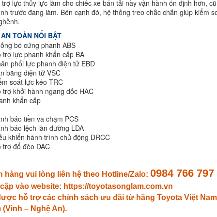
i trợ lực thủy lực làm cho chiếc xe bán tải này vận hành ổn định hơn, c
nh trước đang làm. Bên cạnh đó, hệ thống treo chắc chắn giúp kiểm s
ghềnh.
 AN TOÀN NỔI BẬT
hống bó cứng phanh ABS
 trợ lực phanh khẩn cấp BA
ân phối lực phanh điện tử EBD
ân bằng điện tử VSC
ểm soát lực kéo TRC
 trợ khởi hành ngang dốc HAC
anh khẩn cấp
ảnh báo tiền va chạm PCS
ảnh báo lệch làn đường LDA
ều khiển hành trình chủ động DRCC
 trợ đổ đèo DAC
0984 766 797
 hàng vui lòng liên hệ theo Hotline/Zalo:
 cập vào website:
https://toyotasonglam.com.vn
ược hỗ trợ các chính sách ưu đãi từ hãng Toyota Việt Na
(Vinh – Nghệ An).