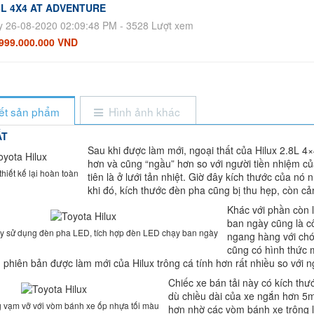
8L 4X4 AT ADVENTURE
 26-08-2020 02:09:48 PM - 3528 Lượt xem
999.000.000 VND
iết sản phẩm
Hình ảnh khác
ẤT
Sau khi được làm mới, ngoại thất của Hilux 2.8L 
hơn và cũng “ngầu” hơn so với người tiền nhiệm củ
hiết kế lại hoàn toàn
tiên là ở lưới tản nhiệt. Giờ đây kích thước của n
khi đó, kích thước đèn pha cũng bị thu hẹp, còn c
Khác với phần còn 
ban ngày cũng là 
y sử dụng đèn pha LED, tích hợp đèn LED chạy ban ngày
ngang hàng với chó
cũng có hình thức m
 phiên bản được làm mới của Hilux trông cá tính hơn rất nhiều so với n
Chiếc xe bán tải này có kích thư
dù chiều dài của xe ngắn hơn 5m
g vạm vỡ với vòm bánh xe ốp nhựa tối màu
hơn nhờ các vòm bánh xe trông 