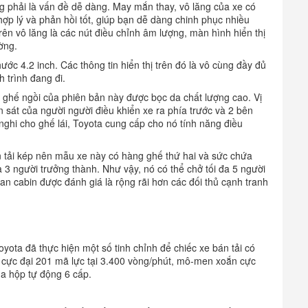
g phải là vấn đề dễ dàng. May mắn thay, vô lăng của xe có
hợp lý và phản hồi tốt, giúp bạn dễ dàng chinh phục nhiều
ên vô lăng là các nút điều chỉnh âm lượng, màn hình hiển thị
ờng.
ớc 4.2 inch. Các thông tin hiển thị trên đó là vô cùng đầy đủ
 trình đang đi.
 ghế ngồi của phiên bản này được bọc da chất lượng cao. Vị
an sát của người người điều khiển xe ra phía trước và 2 bên
nghi cho ghế lái, Toyota cung cấp cho nó tính năng điều
n tải kép nên mẫu xe này có hàng ghế thứ hai và sức chứa
 3 người trưởng thành. Như vậy, nó có thể chở tối đa 5 người
ian cabin được đánh giá là rộng rãi hơn các đối thủ cạnh tranh
oyota đã thực hiện một số tinh chỉnh để chiếc xe bán tải có
 cực đại 201 mã lực tại 3.400 vòng/phút, mô-men xoắn cực
ua hộp tự động 6 cấp.