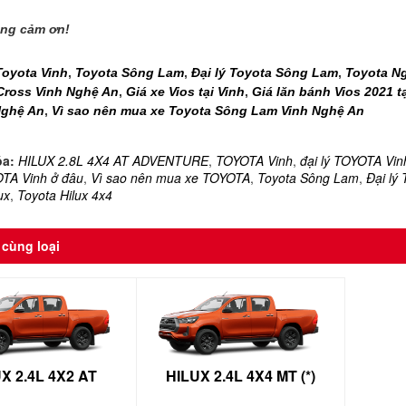
rọng cảm ơn!
Toyota Vinh
,
Toyota Sông Lam
,
Đại lý Toyota Sông Lam
,
Toyota N
Cross Vinh Nghệ An
,
Giá xe Vios tại Vinh
,
Giá lăn bánh Vios 2021 t
Nghệ An
,
Vì sao nên mua xe Toyota Sông Lam Vinh Nghệ An
óa:
HILUX 2.8L 4X4 AT ADVENTURE
,
TOYOTA Vinh
,
đại lý TOYOTA Vin
TA Vinh ở đâu
,
Vì sao nên mua xe TOYOTA
,
Toyota Sông Lam
,
Đại lý
ux
,
Toyota Hilux 4x4
cùng loại
X 2.4L 4X2 AT
HILUX 2.4L 4X4 MT (*)