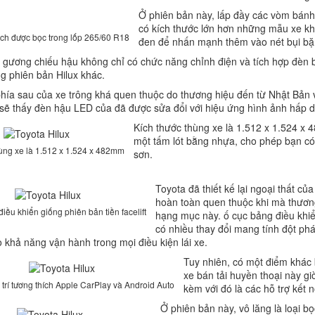
Ở phiên bản này, lấp đầy các vòm bánh
có kích thước lớn hơn những mẫu xe k
ch được bọc trong lốp 265/60 R18
đen để nhấn mạnh thêm vào nét bụi bặ
 gương chiếu hậu không chỉ có chức năng chỉnh điện và tích hợp đèn 
ng phiên bản Hilux khác.
phía sau của xe trông khá quen thuộc do thương hiệu đến từ Nhật Bản 
 sẽ thấy đèn hậu LED của đã được sửa đổi với hiệu ứng hình ảnh hấp dẫ
Kích thước thùng xe là 1.512 x 1.524 x 
một tấm lót bằng nhựa, cho phép bạn có
hùng xe là 1.512 x 1.524 x 482mm
sơn.
Toyota đã thiết kế lại ngoại thất c
hoàn toàn quen thuộc khi mà thương
iều khiển giống phiên bản tiền facelift
hạng mục này. ố cục bảng điều khiể
có nhiều thay đổi mang tính đột ph
 khả năng vận hành trong mọi điều kiện lái xe.
Tuy nhiên, có một điểm khác b
xe bán tải huyền thoại này giờ
 trí tương thích Apple CarPlay và Android Auto
kèm với đó là các hỗ trợ kết 
Ở phiên bản này, vô lăng là loại b