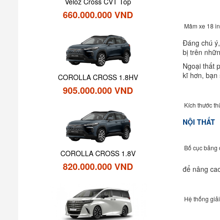
Veloz Cross CVT Top
660.000.000 VND
Mâm xe 18 in
Đáng chú ý,
bị trên nhữ
Ngoại thất 
kĩ hơn, bạn
COROLLA CROSS 1.8HV
905.000.000 VND
Kích thước t
NỘI THẤT
Bố cục bảng đ
COROLLA CROSS 1.8V
820.000.000 VND
để nâng cao
Hệ thống giải