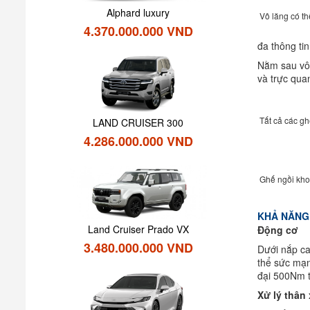
Alphard luxury
Vô lăng có th
4.370.000.000 VND
đa thông ti
Nằm sau vô-
và trực qua
Tất cả các gh
LAND CRUISER 300
4.286.000.000 VND
Ghế ngồi kho
KHẢ NĂNG
Land Cruiser Prado VX
Động cơ
3.480.000.000 VND
Dưới nắp ca
thể sức mạn
đại 500Nm t
Xử lý thân