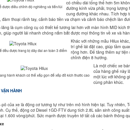
có chiều dài tổng thể hơn 5m khôn
ể được điều chỉnh độ nghiêng và tiến/lùi
đường kính vừa phải, trọng lượng 
cung đường khác nhau. Tích hợp tr
n, đàm thoại rảnh tay, cảnh báo tiền va chạm và cảnh báo chệch làn đư
lăng là cụm công cụ có thiết kế tương lai hơn với màn hình MID kích thư
n, giúp người lái nhanh chóng nắm bắt được mọi thông tin về xe và hành
Khác với những mẫu Hilux khác,
trí ghế lái đặt cao, giúp tầm qu
ế đều được trang bị dây đai an toàn 3 điểm
rộng hơn. Để tăng thêm sự tiện 
chỉnh điện 8 hướng.
Là một chiếc xe bá
của hàng ghế này là
ang hành khách có thể xếp gọn để xếp đồ kích thước cao
một lúc với không g
cùng phân khúc.
 VẬN HÀNH
-pô của xe là động cơ tương tự như trên mô hình hiện tại. Tuy nhiên, T
h. Cụ thể, động cơ Diesel 1GD-FTV dung tích 2.8L sản sinh công suất
ại 1.600 vòng/phút. Sức mạnh được truyền tớ tất cả các bánh thông q
 xe