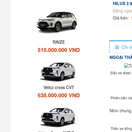
HILUX 2.
Đăng ngày
Giá bán:
RAIZE
Chi t
510.000.000 VND
NGOẠI TH
Đầu xe được t
Veloz cross CVT
638.000.000 VND
Phiên bản nà
Nhìn chung,
Thân xe trôn