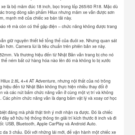
 xe là bộ mâm đúc 18 inch, bọc trong lốp 265/60 R18. Mặc dù
hác trong dòng sản phẩm Hilux nhưng mâm xe vẫn được sơn
m, mạnh mẽ của chiếc xe bán tải này.
báo rẽ mà còn có thể gập điện – chức năng không được trang
vẫn giữ nguyên thiết kế tổng thể của đuôi xe. Nhưng quan sát
n hơn. Camera lùi là tiêu chuẩn trên phiên bản xe này.
482mm. Và thương hiệu đến từ Nhật Bản vẫn trang bị cho nó
 thể ném bất cứ hàng hóa nào lên đó mà không lo bị xước
ủa Hilux 2.8L 4×4 AT Adventure, nhưng nội thất của nó trông
 hiệu đến từ Nhật Bản không thực hiện nhiều thay đổi ở
n và các nút bấm chức năng vẫn ở cùng một vị trí và không
á. Các phím chức năng vẫn là dạng bấm vật lý và xoay cơ học
iệt đáng mà phải thật tinh ý mới nhận ra được. Đó là chiếc
 đây sở hữu hệ thống thông tin giải trí kích thước 8 inch và đi
nối: USB, Bluetooth, Apple CarPlay và Android Auto.
ọc da 3 chấu. Đối với những lái mới, để vận hành một chiếc xe