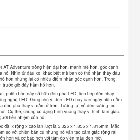
4×4 AT Adventure trông hiện đại hơn, mạnh mẽ hơn, góc cạnh
a nó. Nhìn từ đầu xe, khác biệt mà bạn có thể nhận thấy đầu
ó nhỏ hơn nhưng lại có nhiều điểm nhấn góc cạnh hơn. Trong
ản trước giờ đây hầm hố hơn.
lại, phiên bản này sở hữu đèn pha LED, tích hợp đèn chạy
công nghệ LED. Đáng chú ý, đèn LED chạy ban ngày hiện nằm
a đèn pha thay vì nằm ở trên. Tương tự, vỏ đèn sương mù
ới. Cụ thể, chúng có dạng hình vuông thay vì hình tam giác.
gười tiền nhiệm của nó.
ớc dài x rộng x cao lần lượt là 5.325 x 1.855 x 1.815mm. Mặc
m so với phiên bản cũ nhưng nó vẫn tạo cảm giác rộng rãi
lớn hơn và cơ bắp hơn với tấm ốp viền màu đen mờ.